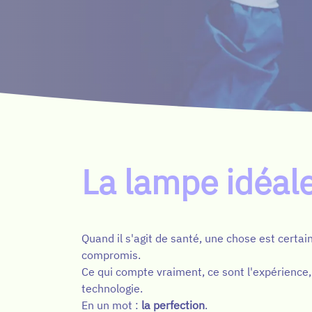
​La lampe idéa
Quand il s'agit de santé, une chose est certain
compromis.
Ce qui compte vraiment, ce sont l'expérience, l
technologie.
En un mot :
la perfection
.