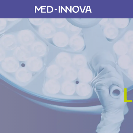
Produits​
L