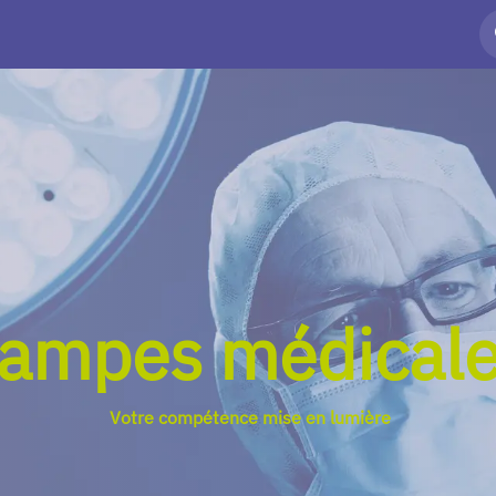
Technologie
Notre société
News
ampes médical
Votre compétence mise en lumière